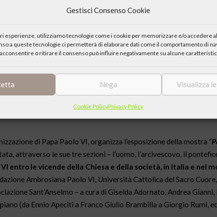
Gestisci Consenso Cookie
iori esperienze, utilizziamo tecnologie come i cookie per memorizzare e/o accedere al
enso a queste tecnologie ci permetterà di elaborare dati come il comportamento di nav
acconsentire o ritirare il consenso può influire negativamente su alcune caratteristic
cetta
Nega
Visualizza l
Cookie Policy
Privacy Policy
nizzazione di Papa Paolo VI, organizza l’esposizione della mostra “
P
ata, attraverso le sue tre sezioni – l’uomo, l’arcivescovo, il pontefic
I entro le vicende della Chiesa e della società, in Italia e nel 
ondazione Ambrosiana Paolo VI, Università Cattolica del Sacro Cuore
sociazione Sant’Anselmo – a cura di Giselda Adornato, Andrea Gianni,
 piano (da Ennio Apeciti a Franco Giulio Brambilla a Giorgio Rumi, ecc