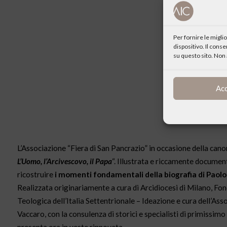
Per fornire le migl
dispositivo. Il cons
su questo sito. Non 
Ac
L’Associazione “Fiera di San Pancrazio” in occasione della cano
L’Uomo, l’Arcivescovo, il Papa
“. Illustrata e riccamente document
ricostruire
i momenti fondamentali della biografia di Paolo V
Realizzata originariamente a cura di Arcidiocesi di Milano, F
Teologica dell’Italia Settentrionale – Ideazione e cura dell’As
Vaccaro, con la consulenza di storici e specialisti di primissimo