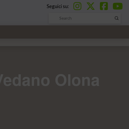
Seguici su:
Submi
Search
 Vedano Olona