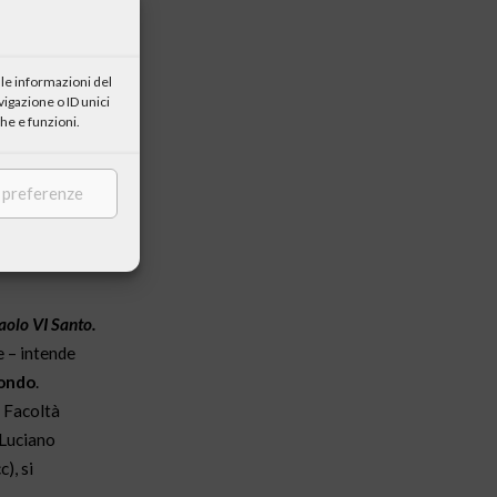
le informazioni del
igazione o ID unici
he e funzioni.
e preferenze
aolo VI Santo.
e – intende
mondo
.
, Facoltà
 Luciano
), si