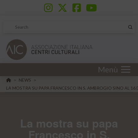
Sub
Search
Menù
HOME
NEWS
>
>
LA MOSTRA SU PAPA FRANCESCO IN S. AMBROGIO SINO AL 16
La mostra su papa
Francesco in S.