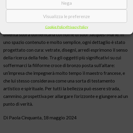
Nega
percorso si è poi concluso con il capolavoro di Matisse,
realizzato da questo artista ateo, ormai anziano e malato, per il
Visualizza le preferenze
convento di suore Domenicane di cui faceva parte Monique
Burgeois, prima infermiera del pittore, poi modella e amica, che
Cookie Policy
Privacy Policy
diventa suora domenicana col nome di suor Jacques-Marie. In
uno spazio contenuto e molto semplice, ogni dettaglio è stato
progettato con cura: vetrate, disegni, arredi esprimono il senso
della ricerca della fede. Tra gli oggetti più significativi su cui
soffermarci la filiforme croce di bronzo posta sull’altare:
un’impresa che impegnerà molto tempo il maestro francese, e
che lui stesso considerava come una sorta di testamento
artistico e spirituale. Per tutti la bellezza può essere strada,
cammino, prospettiva per allargare l’orizzonte e giungere ad un
punto di verità.
Di Paola Cinquanta, 18 maggio 2024