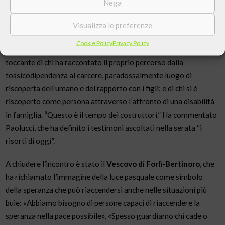
Nega
tossicodipendenza. A chi passando per una storia di malattia, ha
invece condiviso l’esperienza educativa nata attraverso una
Visualizza le preferenze
squadra sportiva costruita insieme a ragazzi fragili e spesso
Cookie Policy
Privacy Policy
segnati da rabbia e disagio sociale. Fino alla testimonianza
toccante di chi ha raccontato il proprio percorso dalla
tossicodipendenza al carcere, paradossalmente luogo di
riscoperta dell’umano e del rapporto con i figli; e di chi si è
riscoperto come persona attraverso l’affronto di una disabilità
in famiglia. “Questo è il tempo dei costruttori.” Ha commentato
Paolucci, che ha definito i testimoni ascoltati nella serata “i
risorti di oggi”.
A chiudere l’incontro è stato il
Vescovo di Forlì-Bertinoro
, che
ha richiamato l’immagine della luce pasquale come simbolo
della speranza che può riaccendersi anche nelle situazioni più
buie: «Abbiamo bisogno di persone capaci di riaccendere la
speranza nella pace possibile». «Spesso guardiamo chi cade o