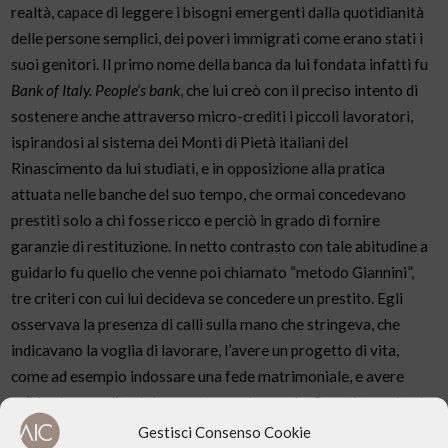
realtà, capace di leggere i bisogni emergenti dalla quotidianità
delle persone semplici, dei poveri immigrati come erano stati i
suoi genitori. Il primo nome della banca da lui fondata infatti fu
Bank of Italy. People’s bank
, che lui creò con il preciso intento di
sostenere anche attraverso micro-crediti i piccoli lavoratori,
ispirandosi al sistema dei Monti di Pietà italiani del
Rinascimento da lui studiati, e in opposizione alla pratica
attuata nelle banche del suo tempo, che ormai concedevano
prestiti solo a chi fosse ricco e perciò in grado di fornire
garanzie di restituzione. In netto contrasto con tale abitudine a
guidarlo fu quello che venne poi chiamato “metodo Giannini”,
tre criteri con cui lui decideva se concedere un prestito. Egli
osservava la presenza di calli sulla mano che stringeva, che
indicavano la voglia di lavorare, l’avere un progetto di vita,
come ad esempio indossare una fede matrimoniale, e avere
un’idea imprenditoriale sensata, ragionevole. Questi tre criteri
rivelano, secondo Castellaneta, come per lui fosse sempre più
Gestisci Consenso Cookie