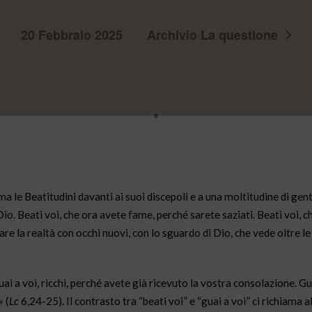
20 Febbraio 2025
Archivio La questione
le Beatitudini davanti ai suoi discepoli e a una moltitudine di ge
 Dio. Beati voi, che ora avete fame, perché sarete saziati. Beati voi, 
re la realtà con occhi nuovi, con lo sguardo di Dio, che vede oltre le
 a voi, ricchi, perché avete già ricevuto la vostra consolazione. Gua
» (
Lc
6,24-25). Il contrasto tra “beati voi” e “guai a voi” ci richiama