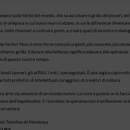
inarsi sulle ferite del mondo, che sa ascoltare il grido dei poveri, dei 
mo in un’epoca in cui nuovi muri si alzano, in cui le differenze diventa
 siete chiamati a costruire ponti, a creare spazi di incontro e dialogo
 ferito? Non ci sono forse cose più urgenti, più concrete, più necess
richiamo, grido. Educare alla bellezza significa educare alla speranza
fide di questo nostro tempo.
 i poveri, gli afflitti, i miti, i perseguitati. È una logica capovolt
isti profetici, di intellettuali coraggiosi, di creatori di cultura.
stra arte sia annuncio di un mondo nuovo. La vostra poesia ce lo facci
ace dell’inquietudine. E ricordate: la speranza non è un’illusione; la 
 con amore.
inale Tolentino de Mendonça
LTURA