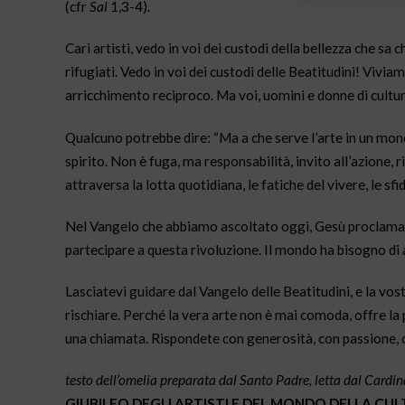
(cfr
Sal
1,3-4).
Cari artisti, vedo in voi dei custodi della bellezza che sa ch
rifugiati. Vedo in voi dei custodi delle Beatitudini! Vivia
arricchimento reciproco. Ma voi, uomini e donne di cultura,
Qualcuno potrebbe dire: “Ma a che serve l’arte in un mondo
spirito. Non è fuga, ma responsabilità, invito all’azione, 
attraversa la lotta quotidiana, le fatiche del vivere, le s
Nel Vangelo che abbiamo ascoltato oggi, Gesù proclama beati
partecipare a questa rivoluzione. Il mondo ha bisogno di art
Lasciatevi guidare dal Vangelo delle Beatitudini, e la vo
rischiare. Perché la vera arte non è mai comoda, offre la p
una chiamata. Rispondete con generosità, con passione,
testo dell’omelia preparata dal Santo Padre, letta dal Card
GIUBILEO DEGLI ARTISTI E DEL MONDO DELLA CU