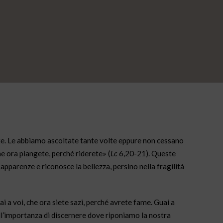
nte. Le abbiamo ascoltate tante volte eppure non cessano
che ora piangete, perché riderete» (
Lc
6,20-21). Queste
 apparenze e riconosce la bellezza, persino nella fragilità
i a voi, che ora siete sazi, perché avrete fame. Guai a
 all’importanza di discernere dove riponiamo la nostra