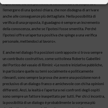
esperienza: ciò che permette la conoscenza e la scoperta è
l’emergere di una ipotesi chiara, che non disdegna di arrivare
anche alle conseguenze più dettagliate. Nella possibilità di
verifica di una proposta, il guadagno è sempre un incremento
della conoscenza, anche se l’ipotesi fosse smentita. Perché
l’ipotesi offre un’apertura positiva che spinge a una verifica
personale, mettendoci al lavoro».
E anche nel dialogo fra posizioni contrapposte si trova sempre
un contributo costruttivo, come sottolinea Roberto Gabellini
del Portico del vasaio di Rimini: «Le nostre iniziative pubbliche,
in particolare quelle su temi socialmente e politicamente
rilevanti, sono sempre la prova che avere una posizione non è
preclusivo di un dialogo franco e amichevole con chi ha opinioni
differenti. Anzi, la lealtà e l’apertura nei confronti degli ospiti
sono sempre un fattore inaspettato per tutti. Per chi ci incontra,
la possibilità di un dialogo è probabilmente la sorpresa più