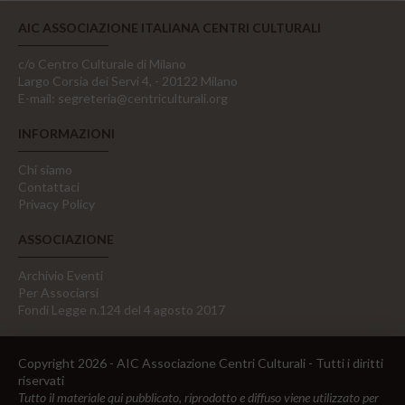
AIC ASSOCIAZIONE ITALIANA CENTRI CULTURALI
c/o Centro Culturale di Milano
Largo Corsia dei Servi 4, - 20122 Milano
E-mail:
segreteria@centriculturali.org
INFORMAZIONI
Chi siamo
Contattaci
Privacy Policy
ASSOCIAZIONE
Archivio Eventi
Per Associarsi
Fondi Legge n.124 del 4 agosto 2017
Copyright 2026 - AIC Associazione Centri Culturali - Tutti i diritti
riservati
Tutto il materiale qui pubblicato, riprodotto e diffuso viene utilizzato per