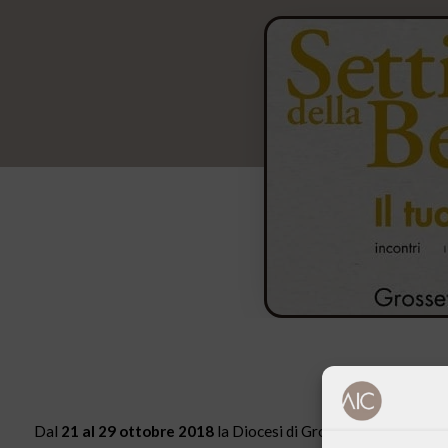
Dal
21 al 29 ottobre 2018
la Diocesi di Grosseto propone la s