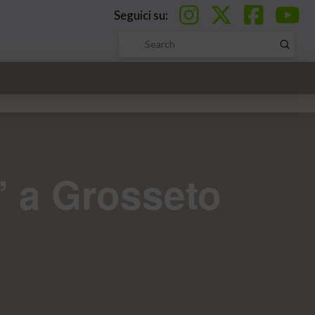
Seguici su:
Submi
Search
” a Grosseto