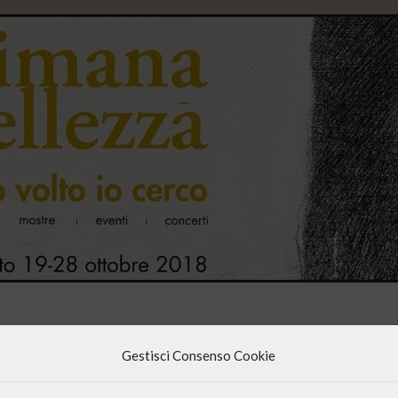
Gestisci Consenso Cookie
econda edizione della “
Settimana della Bellezza
”, un tempo e uno spa