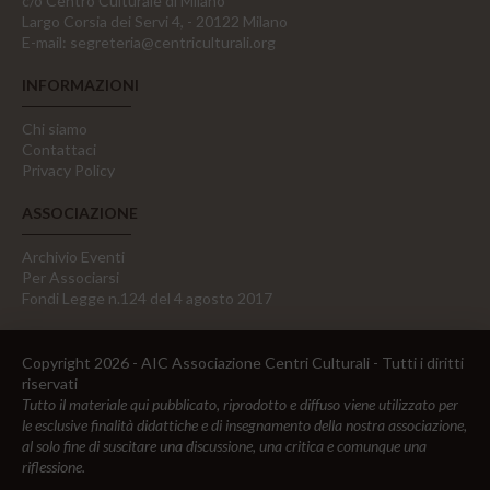
c/o Centro Culturale di Milano
Largo Corsia dei Servi 4, - 20122 Milano
E-mail:
segreteria@centriculturali.org
INFORMAZIONI
Chi siamo
Contattaci
Privacy Policy
ASSOCIAZIONE
Archivio Eventi
Per Associarsi
Fondi Legge n.124 del 4 agosto 2017
Copyright 2026 - AIC Associazione Centri Culturali - Tutti i diritti
riservati
Tutto il materiale qui pubblicato, riprodotto e diffuso viene utilizzato per
le esclusive finalità didattiche e di insegnamento della nostra associazione,
al solo fine di suscitare una discussione, una critica e comunque una
riflessione.