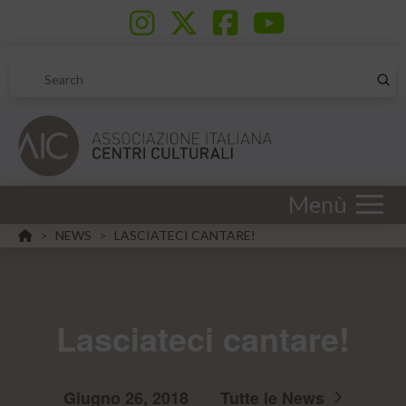
Sub
Search
Menù
HOME
NEWS
LASCIATECI CANTARE!
>
>
Lasciateci cantare!
Giugno 26, 2018
Tutte le News