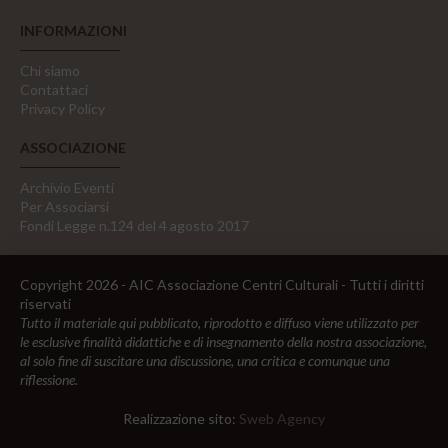
INFORMAZIONI
Chi siamo
Contattaci
Privacy Policy
ASSOCIAZIONE
Archivio Eventi
Per Associarsi
Fondi Legge n.124 del 4 agosto 2017
Copyright 2026 - AIC Associazione Centri Culturali - Tutti i diritti
riservati
Tutto il materiale qui pubblicato, riprodotto e diffuso viene utilizzato per
le esclusive finalità didattiche e di insegnamento della nostra associazione,
al solo fine di suscitare una discussione, una critica e comunque una
riflessione.
Realizzazione sito:
Sweb Agency