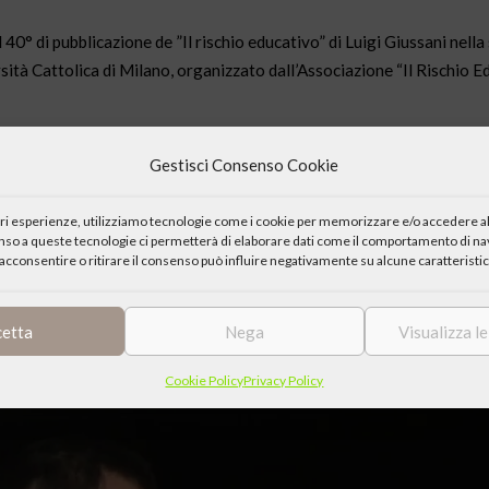
 40° di pubblicazione de ”Il rischio educativo” di Luigi Giussani nella 
sità Cattolica di Milano, organizzato dall’Associazione “Il Rischio E
Gestisci Consenso Cookie
di di Verona
iori esperienze, utilizziamo tecnologie come i cookie per memorizzare e/o accedere al
enso a queste tecnologie ci permetterà di elaborare dati come il comportamento di nav
“Penny Wirton”
acconsentire o ritirare il consenso può influire negativamente su alcune caratteristic
Milano e presidente della Fraternità di Comunione e Liberazione
cetta
Nega
Visualizza l
Cookie Policy
Privacy Policy