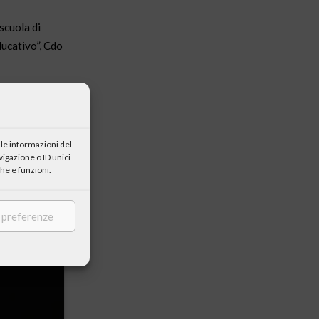
scuola di
ducativo”, Cdo
le informazioni del
igazione o ID unici
he e funzioni.
e preferenze