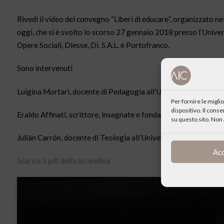
Rivedi il video del convegno “Liberi di educare”, organizzato nel
oggi, che si è svolto lo scorso 27 gennaio 2018 presso l’Univer
Opere Sociali, Diesse, Di. S.A.L. e Portofranco.
Sono intervenuti
Luigina Mortari, docente di Pedagogia all’Università degli Stu
Per fornire le migl
dispositivo. Il cons
Eraldo Affinati, scrittore, insegnate e fondatore della scuola 
su questo sito. Non 
Julián Carrón, docente di Teologia all’Università Cattolica di 
Ac
Scarica il pdf della locandina