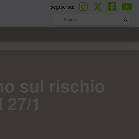
Seguici su:
Submi
Search
no sul rischio
l 27/1