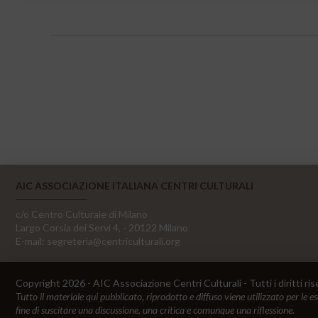
AIC ASSOCIAZIONE ITALIANA CENTRI CULTURALI
c/o Centro Culturale di Milano
Largo Corsia dei Servi 4, - 20122 Milano
E-mail:
segreteria@centriculturali.org
Copyright 2026 - AIC Associazione Centri Culturali - Tutti i diritti ris
Tutto il materiale qui pubblicato, riprodotto e diffuso viene utilizzato per le e
fine di suscitare una discussione, una critica e comunque una riflessione.