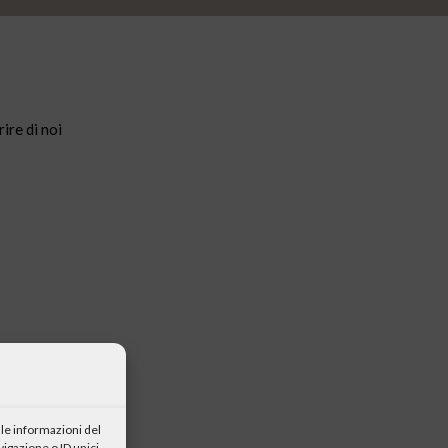
ire di noi
le informazioni del
igazione o ID unici