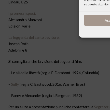
Lindau, € 25
su questo sito. Non 
I promessi sposi,
Alessandro Manzoni
Ac
Edizioni varie
La leggenda del santo bevitore,
Joseph Roth,
Adelphi, € 8
Si consiglia anche la visione dei seguenti film:
– Le ali della libertà (regia F. Darabont, 1994, Columbia)
–
Sully
(regia C. Eastwood, 2016, Warner Bros)
– Fanny e Alexander (regia I. Bergman, 1982)
Per un aiuto a presentazione pubbliche contattare la
Segreteria