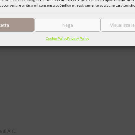
acconsentire o ritirare il consenso può influire negativamente su alcune caratteristic
cetta
Nega
Visualizza l
Cookie Policy
Privacy Policy
 di AIC.