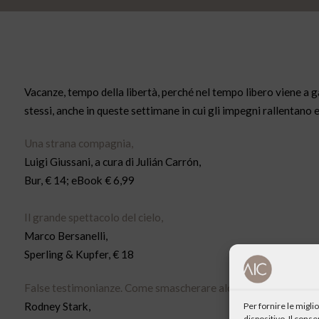
Vacanze, tempo della libertà, perché nel tempo libero viene a g
stessi, anche in queste settimane in cui gli impegni rallentano 
Una strana compagnia,
Luigi Giussani, a cura di Julián Carrón,
Bur, € 14; eBook € 6,99
Il grande spettacolo del cielo,
Marco Bersanelli,
Sperling & Kupfer, € 18
False testimonianze. Come smascherare alcuni secoli di storia 
Rodney Stark,
Per fornire le migl
dispositivo. Il cons