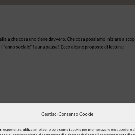
alla a che cosa uno tiene davvero. Che cosa possiamo iniziare a scopr
e l’“anno sociale” fa una pausa? Ecco alcune proposte di lettura:
Gestisci Consenso Cookie
anticattolica,
iori esperienze, utilizziamo tecnologie come i cookie per memorizzare e/o accedere al
enso a queste tecnologie ci permetterà di elaborare dati come il comportamento di nav