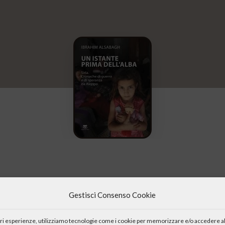
Gestisci Consenso Cookie
. Cronache di guerra e di speranza da Aleppo” di padre Ibrahim Alsabag
e di padre Ibrahim, frate francescano e parroco di Aleppo. La second
iori esperienze, utilizziamo tecnologie come i cookie per memorizzare e/o accedere al
 circa quattro milioni di abitanti, oggi è occupata per metà dall’ese