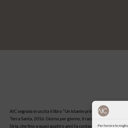
AIC segnala in uscita il libro “Un istante prima dell’alba. Siria
Terra Santa, 2016. Giorno per giorno, il racconto impressionant
Per fornire le migl
Siria, che fino a quasi quattro anni fa contava complessivamente