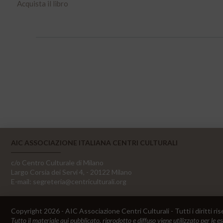
Acquista il libro
AIC ASSOCIAZIONE ITALIANA CENTRI CULTURALI
c/o Centro Culturale di Milano
Largo Corsia dei Servi 4, - 20122 Milano
E-mail:
segreteria@centriculturali.org
Copyright 2026 - AIC Associazione Centri Culturali - Tutti i diritti ris
Tutto il materiale qui pubblicato, riprodotto e diffuso viene utilizzato per le e