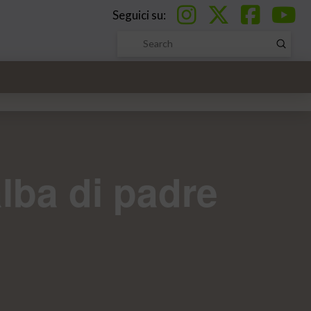
Seguici su:
Submi
Search
alba di padre