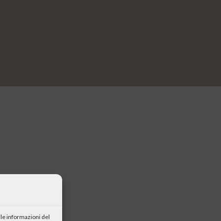
h, edizioni
a città della
le informazioni del
rcito