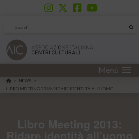
Sub
Search
Menù
HOME
NEWS
>
>
LIBRO MEETING 2013: RIDARE IDENTITÀ ALL'UOMO
Libro Meeting 2013:
Ridare identità all’uomo