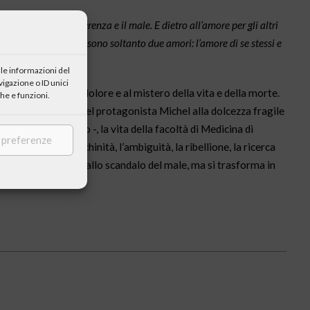
tessi vi sono la sofferenza e il male. E dietro all’amore per gli altri
tto di fede in Dio. Vi sono soltanto due amori: l’amore di se stessi e
le informazioni del
igazione o ID unici
e alla realtà del dolore e al mistero della vita e della morte.
he e funzioni.
crescita spirituale del protagonista Michel alla dolcezza fragile
orte fino all’ultimo -, la vita della facoltà di Medicina di
e preferenze
lano tutta la meschinità, l’ambiguità, la ribellione, la ricerca
on si arresta però allo scandalo del male, ma si trasforma in
anifesti.