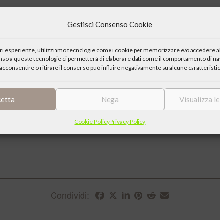
 se stessi e l’amore per le altre creature viventi. E dietro all’amore di se s
Gestisci Consenso Cookie
a l’uomo ami all’infuori di se stesso, coscientemente o no, egli compie un a
iori esperienze, utilizziamo tecnologie come i cookie per memorizzare e/o accedere al
enso a queste tecnologie ci permetterà di elaborare dati come il comportamento di nav
i altri luoghi, mette a nudo la natura umana dell’uomo posto di front
acconsentire o ritirare il consenso può influire negativamente su alcune caratteristic
 estremo realismo, attraverso l’intrecciarsi di storie diverse – dalla 
l per la perdita della figlia Marie ai drammi dei malati che negano la m
cetta
Nega
Visualizza l
 dei fatti, l’impatto con una realtà che grida il bisogno dell’uomo, sve
mmino degli uomini. L’analisi apparentemente impietosa dell’autore n
Cookie Policy
Privacy Policy
gridata perché il destino dell’uomo, la risposta al suo bisogno, si m
Condividi: