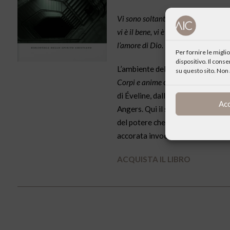
Vi sono soltanto due amori: l’amore di
vi è il bene, vi è Dio. Ogni qualvolt
l’amore di Dio.
Per fornire le migl
dispositivo. Il cons
L’ambiente dell’ospedale come poch
su questo sito. Non 
Corpi e anime
descrive con toni di
di Éveline, dalla crisi di Doutreva
Ac
Angers. Qui il succedersi frenetico
del potere che spesso guida il ca
accorata invocazione, in domanda 
ACQUISTA IL LIBRO