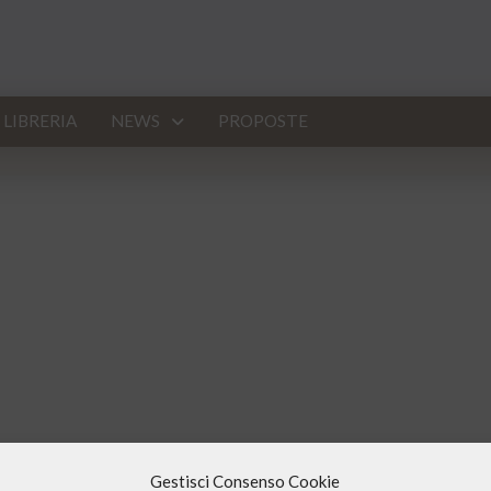
LIBRERIA
NEWS
PROPOSTE
ia di
Cicely Saunders –
, l’infermiera che inventò le cure palliative,
Gestisci Consenso Cookie