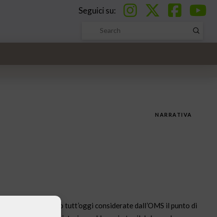
Seguici su:
Submi
Search
NARRATIVA
 le cui procedure sono tutt’oggi considerate dall’OMS il punto di