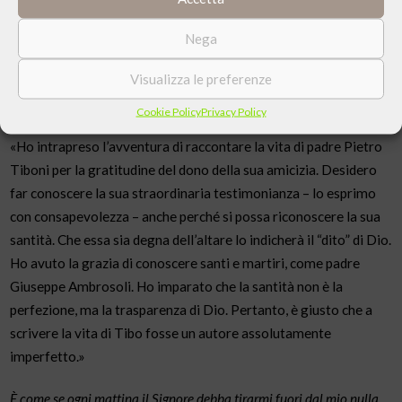
La passione per l’uomo suscitata in padre Pietro da questi due
Nega
grandi amici della sua vocazione fu sempre sostenuta dalla sua
Visualizza le preferenze
filiale consacrazione alla Madonna, per la salvezza di tutto il
mondo.
Cookie Policy
Privacy Policy
«Ho intrapreso l’avventura di raccontare la vita di padre Pietro
Tiboni per la gratitudine del dono della sua amicizia. Desidero
far conoscere la sua straordinaria testimonianza – lo esprimo
con consapevolezza – anche perché si possa riconoscere la sua
santità. Che essa sia degna dell’altare lo indicherà il “dito” di Dio.
Ho avuto la grazia di conoscere santi e martiri, come padre
Giuseppe Ambrosoli. Ho imparato che la santità non è la
perfezione, ma la trasparenza di Dio. Pertanto, è giusto che a
scrivere la vita di Tibo fosse un autore assolutamente
imperfetto.»
È come se ogni mattina il Signore debba tirarmi fuori dal mio nulla,