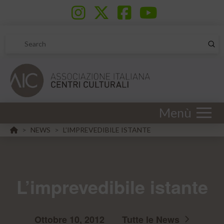
Sub
Search
Menù
HOME
NEWS
L’IMPREVEDIBILE ISTANTE
>
>
L’imprevedibile istante
Ottobre 10, 2012
Tutte le News