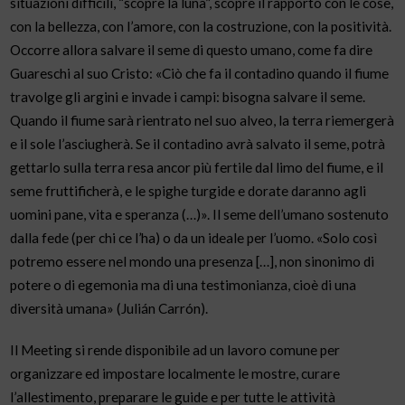
situazioni difficili, “scopre la luna”, scopre il rapporto con le cose,
con la bellezza, con l’amore, con la costruzione, con la positività.
Occorre allora salvare il seme di questo umano, come fa dire
Guareschi al suo Cristo: «Ciò che fa il contadino quando il fiume
travolge gli argini e invade i campi: bisogna salvare il seme.
Quando il fiume sarà rientrato nel suo alveo, la terra riemergerà
e il sole l’asciugherà. Se il contadino avrà salvato il seme, potrà
gettarlo sulla terra resa ancor più fertile dal limo del fiume, e il
seme fruttificherà, e le spighe turgide e dorate daranno agli
uomini pane, vita e speranza (…)». Il seme dell’umano sostenuto
dalla fede (per chi ce l’ha) o da un ideale per l’uomo. «Solo così
potremo essere nel mondo una presenza […], non sinonimo di
potere o di egemonia ma di una testimonianza, cioè di una
diversità umana» (Julián Carrón).
Il Meeting si rende disponibile ad un lavoro comune per
organizzare ed impostare localmente le mostre, curare
l’allestimento, preparare le guide e per tutte le attività