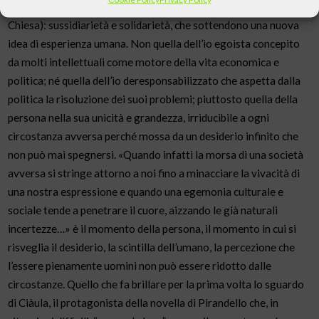
direttrici culturali (fondamento della Dottrina sociale della
Chiesa): sussidiarietà e solidarietà, che sottendono una nuova
idea di esperienza umana. Non quella dell’io egoista concepito
da molti intellettuali come motore della vita economica e
politica; né quella dell’io deresponsabilizzato che aspetta dalla
politica la risoluzione dei suoi problemi; piuttosto quella della
persona nella sua unicità e grandezza, irriducibile a ogni
circostanza avversa perché mossa da un desiderio infinito che
non può mai spegnersi. «Quando infatti la morsa di una società
avversa si stringe attorno a noi fino a minacciare la vivacità di
una nostra espressione e quando una egemonia culturale e
sociale tende a penetrare il cuore, aizzando le già naturali
incertezze…» è il momento della persona, il momento in cui si
risveglia il desiderio, la scintilla dell’umano, la percezione che
l’essere pienamente uomini non può essere ridotto dalle
circostanze. Quello che fa brillare per la prima volta lo sguardo
di Ciàula, il protagonista della novella di Pirandello che, in