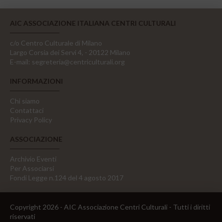
AIC ASSOCIAZIONE ITALIANA CENTRI CULTURALI
c/o Centro Culturale di Milano
Largo Corsia dei Servi 4, - 20122 Milano
E-mail:
segreteria@centriculturali.org
INFORMAZIONI
Chi siamo
Contattaci
Privacy Policy
ASSOCIAZIONE
Archivio Eventi
Per Associarsi
Fondi Legge n.124 del 4 agosto 2017
Copyright 2026 - AIC Associazione Centri Culturali - Tutti i diritti
riservati