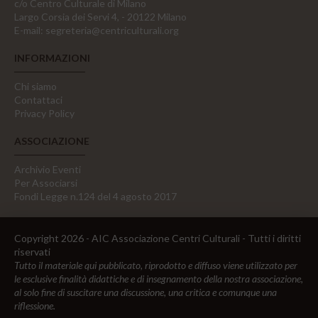
c/o Centro Culturale di Milano
Largo Corsia dei Servi 4, - 20122 Milano
E-mail:
segreteria@centriculturali.org
INFORMAZIONI
Chi siamo
Contattaci
Privacy Policy
ASSOCIAZIONE
Archivio Eventi
Per Associarsi
Fondi Legge n.124 del 4 agosto 2017
Copyright 2026 - AIC Associazione Centri Culturali - Tutti i diritti
riservati
Tutto il materiale qui pubblicato, riprodotto e diffuso viene utilizzato per
le esclusive finalità didattiche e di insegnamento della nostra associazione,
al solo fine di suscitare una discussione, una critica e comunque una
riflessione.