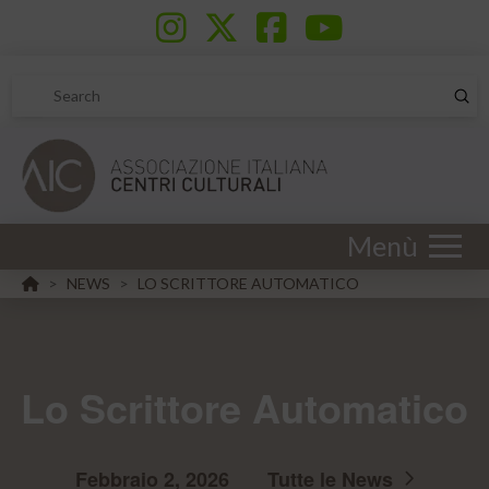
Sub
Search
Menù
HOME
NEWS
LO SCRITTORE AUTOMATICO
>
>
Lo Scrittore Automatico
Febbraio 2, 2026
Tutte le News