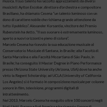
musica. Il suo talento ha raccolto apprezzamenti da diversi
musicisti: Aylton Escobar, direttore d’orchestra e compositore
Brasiliano, ha chiamato Cesena “un talento luminoso con un
dono di carattere nobile che richiama grande attenzione da
tutto il pubblico”. Alexander Korsantia, vincitore del Premio
Rubenstein ha detto, “Il suo suonare è estremamente luminoso,
aperto a nuovi orizzonti e pieno di colore”.
Marcelo Cesena ha ricevuto la sua educazione musicale al
Conservatorio Musicale di Santana, in Brasile; alla Facoltà di
Santa Marcelina e alla Facoltà Mozartiana di São Paulo, in
Brasile; ha conseguito il Master Degree in Piano Performance
presso l’Arizona State University (Arizona, USA) dove ha anche
vinto la Regent Scholarship; ad UCLA (University of California
Los Angeles) si è formato in composizione musicale per colonne
sonore in film, televisione, programmi digitali di
intrattenimento.
Nel 2013, Marcelo Cesena ha eseguito oltre 100 concerti negli
Stati Uniti, Europa e Sud America e ha ricevuto l’onore di