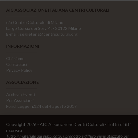
AIC ASSOCIAZIONE ITALIANA CENTRI CULTURALI
c/o Centro Culturale di Milano
Largo Corsia dei Servi 4, - 20122 Milano
E-mail:
segreteria@centriculturali.org
INFORMAZIONI
Chi siamo
Contattaci
Privacy Policy
ASSOCIAZIONE
Archivio Eventi
Per Associarsi
Fondi Legge n.124 del 4 agosto 2017
Copyright 2026 - AIC Associazione Centri Culturali - Tutti i diritti
riservati
Tutto il materiale qui pubblicato, riprodotto e diffuso viene utilizzato per