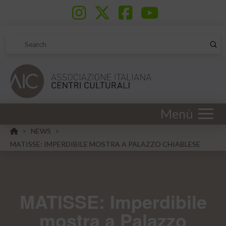
Sub
Search
Menù
HOME
NEWS
>
>
MATISSE: IMPERDIBILE MOSTRA A PALAZZO CHIABLESE
MATISSE: Imperdibile
mostra a Palazzo