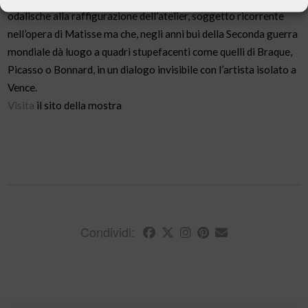
odalische alla raffigurazione dell’atelier, soggetto ricorrente
nell’opera di Matisse ma che, negli anni bui della Seconda guerra
mondiale dà luogo a quadri stupefacenti come quelli di Braque,
Picasso o Bonnard, in un dialogo invisibile con l’artista isolato a
Vence.
Visita
il sito della mostra
Condividi: