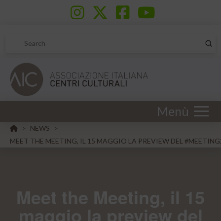
Sub
Search
Menù
HOME
NEWS
>
>
MEET THE MEETING, IL 15 MAGGIO LA PREVIEW DEL #MEETING
Meet the Meeting, il 15
maggio la preview del