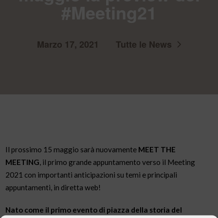
#Meeting21
Marzo 17, 2021
Tutte le News
Il prossimo 15 maggio sarà nuovamente
MEET THE
MEETING
, il primo grande appuntamento verso il Meeting
2021 con importanti anticipazioni su temi e principali
appuntamenti, in diretta web!
Nato come il primo evento di piazza della storia del