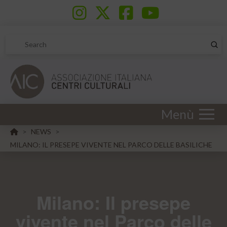
Sub
Search
Menù
HOME
NEWS
>
>
MILANO: IL PRESEPE VIVENTE NEL PARCO DELLE BASILICHE
Milano: Il presepe
vivente nel Parco delle