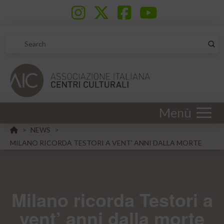
Sub
Search
Menù
HOME
NEWS
>
>
MILANO RICORDA TESTORI A VENT' ANNI DALLA MORTE
Milano ricorda Testori a
vent’ anni dalla morte