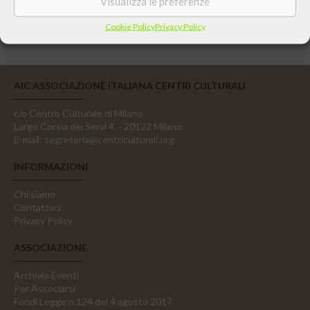
Visualizza le preferenze
Cookie Policy
Privacy Policy
AIC ASSOCIAZIONE ITALIANA CENTRI CULTURALI
c/o Centro Culturale di Milano
Largo Corsia dei Servi 4, - 20122 Milano
E-mail:
segreteria@centriculturali.org
INFORMAZIONI
Chi siamo
Contattaci
Privacy Policy
ASSOCIAZIONE
Archivio Eventi
Per Associarsi
Fondi Legge n.124 del 4 agosto 2017