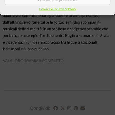
unitario – Padri e figli – è duplice: da un lato offrire al pubblico
programmi ed esecuzioni appositamente studiate, se non
Cookie Policy
Privacy Policy
addirittura commissionate per aderire al tema prescelto;
dall’altro coinvolgere tutte le forze, le migliori compagini
musicali delle due città, in un proficuo e reciproco scambio che
porterà, per esempio, l’orchestra del Regio a suonare alla Scala
e viceversa, in un ideale abbraccio fra le due tradizionali
istituzioni e il loro pubblico.
VAI AL PROGRAMMA COMPLETO
Condividi: