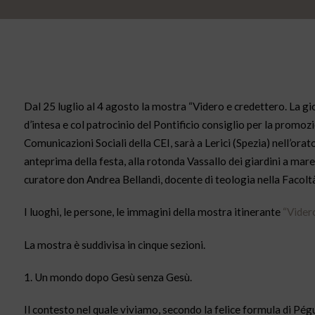
Dal 25 luglio al 4 agosto la mostra “Videro e credettero. La gioia
d’intesa e col patrocinio del Pontificio consiglio per la promoz
Comunicazioni Sociali della CEI, sarà a Lerici (Spezia) nell’orat
anteprima della festa, alla rotonda Vassallo dei giardini a mare
curatore don Andrea Bellandi, docente di teologia nella Facoltà t
I luoghi, le persone, le immagini della mostra itinerante
“Vider
La mostra è suddivisa in cinque sezioni.
1. Un mondo dopo Gesù senza Gesù.
Il contesto nel quale viviamo, secondo la felice formula di Pé