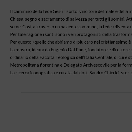
Il cammino della fede Gesù risorto, vincitore del male e della m
Chiesa, segno e sacramento di salvezza per tutti gli uomini. Att
seme. Così, attraverso un paziente cammino, la fede «diventa un
Per tale ragione i santi sono i veri protagonisti della trasfor
Per questo «quello che abbiamo di più caro nel cristianesimo è C
La mostra, ideata da Eugenio Dal Pane, fondatore e direttore e
ordinario della Facoltà Teologica dell’Italia Centrale, di cui 
Metropolitana fiorentina e Delegato Arcivescovile per la forma
La ricerca iconografica è curata dal dott. Sandro Chierici, storic