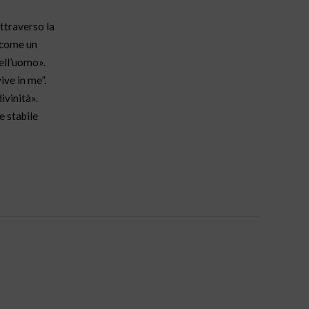
attraverso la
i come un
dell’uomo».
ive in me”.
ivinità».
e stabile