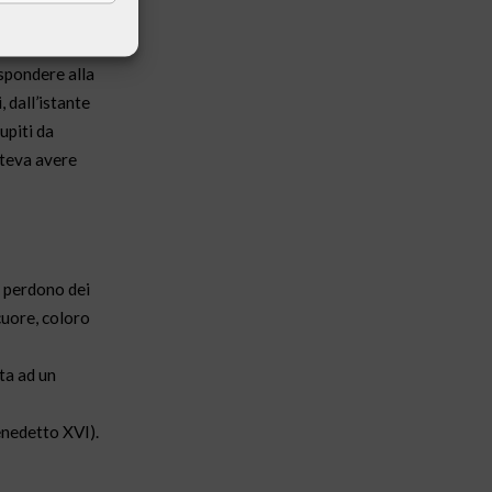
ispondere alla
 dall’istante
upiti da
oteva avere
l perdono dei
cuore, coloro
ta ad un
enedetto XVI).