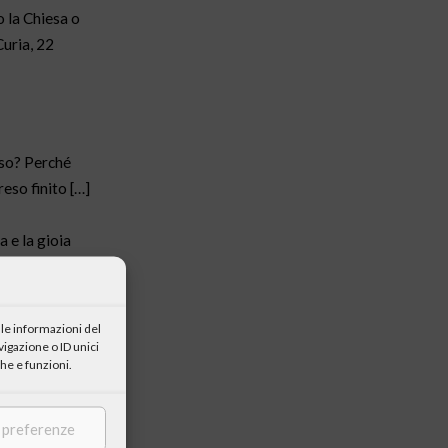
o la Chiesa o
Curia, 22
sso? Perché
reso finito […]
a e la gioia
a la Cristo,
Milosz). In
e credettero,
le informazioni del
l tempo
igazione o ID unici
he e funzioni.
altro mondo:
e preferenze