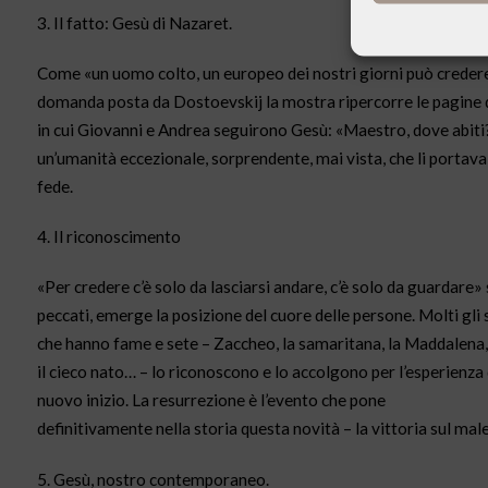
3. Il fatto: Gesù di Nazaret.
Come «un uomo colto, un europeo dei nostri giorni può credere, 
domanda posta da Dostoevskij la mostra ripercorre le pagine del 
in cui Giovanni e Andrea seguirono Gesù: «Maestro, dove abiti?
un’umanità eccezionale, sorprendente, mai vista, che li portava 
fede.
4. Il riconoscimento
«Per credere c’è solo da lasciarsi andare, c’è solo da guardare» 
peccati, emerge la posizione del cuore delle persone. Molti gli s
che hanno fame e sete – Zaccheo, la samaritana, la Maddalena,
il cieco nato… – lo riconoscono e lo accolgono per l’esperienza
nuovo inizio. La resurrezione è l’evento che pone
definitivamente nella storia questa novità – la vittoria sul ma
5. Gesù, nostro contemporaneo.