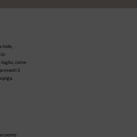
a fede,
cio
4 luglio, come
presenti il
aspiga.
, un uomo