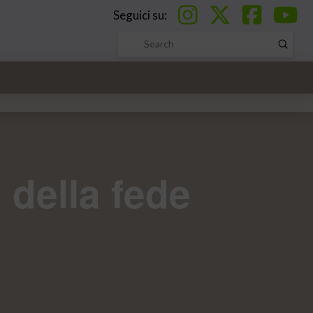
Seguici su:
Submi
Search
 della fede