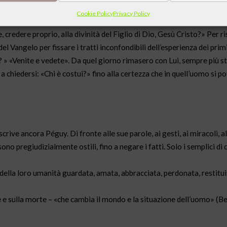
Cookie Policy
Privacy Policy
credere proprio, alla divinità del Figlio di Dio, Gesù Cristo?» Per r
Vangelo per fissare i tratti inconfondibili dell’esperienza dei primi,
 » «Venite e vedete». Da quel giorno rimasero con Lui, sempre più st
a chiedersi: «Chi è costui?» fino alla certezza che in quell’uomo si p
scrive ancora Péguy. Di fronte alle sue parole, ai gesti, ai miracoli, a
ono pregiudizialmente ostili, fino a negare i fatti. Solo i semplici di 
 della loro umanità guardata, amata, abbracciata, perdonata, restitui
le e sulla morte – «che cambia il mondo e la situazione dell’uomo» (B