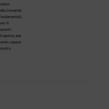
bbiamo
edia, trovando
 fondamentali,
ato il
i questo
i aperte, alla
oraneo, capace
 “nostro