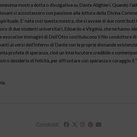
’ennesima mostra dotta o divulgativa su Dante Alighieri. Quando l’a
iovani si accostassero con passione alla lettura della Divina Comm
pirituale. E’ nata così questa mostra, che si avvale di due contributi
avoro di due studenti universitari, Edoardo e Virginia, che ne hanno ide
le evocative immagini di Dell’Otto costituiscono il filo conduttore d
avanti ai versi dell’Inferno di Dante con le proprie domande esistenzial
venta profeta di speranza, cioè un interlocutore credibile e contemp
nostro desiderio di felicità, per affrontare con speranza e coraggio il
ela
Condividi: