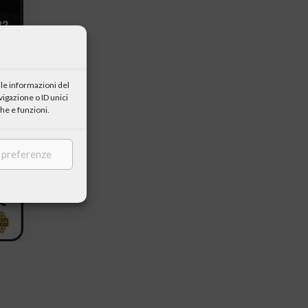
le informazioni del
igazione o ID unici
he e funzioni.
e preferenze