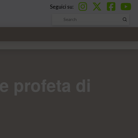
Seguici su:
Submi
Search
e profeta di