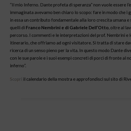
“Il mio Inferno. Dante profeta di speranza” non vuole essere l
immaginata avevamo ben chiaro lo scopo: fare in modo che i g
in essa un contributo fondamentale alla loro crescita umana e s
quelli di
Franco Nembrini e di Gabriele Dell’Otto
, oltre al l
percorso. I commenti e le interpretazioni del prof. Nembrini e 
itinerario, che offriamo ad ogni visitatore. Si tratta di stare d
ricerca di un senso pieno per la vita. In questo modo Dante di
con le sue parole e i suoi esempi concreti di porci di fronte al 
inferno”.
Scopri
il calendario della mostra e approfondisci sul sito di Riv