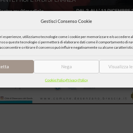
Gestisci Consenso Cookie
iori esperienze, utilizziamo tecnologie come i cookie per memorizzare e/o accedere al
enso a queste tecnologie ci permetterà di elaborare dati come il comportamento di nav
acconsentire o ritirare il consenso può influire negativamente su alcune caratteristic
cetta
Nega
Visualizza l
Cookie Policy
Privacy Policy