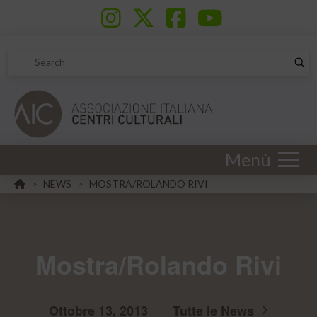
Sub
Search
Menù
HOME
NEWS
MOSTRA/ROLANDO RIVI
>
>
Mostra/Rolando Rivi
Ottobre 13, 2013
Tutte le News