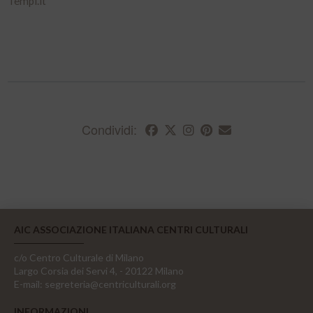
Tempi.it
Condividi:
AIC ASSOCIAZIONE ITALIANA CENTRI CULTURALI
c/o Centro Culturale di Milano
Largo Corsia dei Servi 4, - 20122 Milano
E-mail:
segreteria@centriculturali.org
INFORMAZIONI