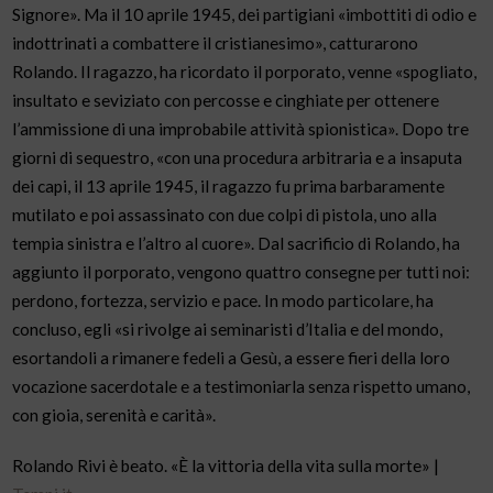
Signore». Ma il 10 aprile 1945, dei partigiani «imbottiti di odio e
indottrinati a combattere il cristianesimo», catturarono
Rolando. Il ragazzo, ha ricordato il porporato, venne «spogliato,
insultato e seviziato con percosse e cinghiate per ottenere
l’ammissione di una improbabile attività spionistica». Dopo tre
giorni di sequestro, «con una procedura arbitraria e a insaputa
dei capi, il 13 aprile 1945, il ragazzo fu prima barbaramente
mutilato e poi assassinato con due colpi di pistola, uno alla
tempia sinistra e l’altro al cuore». Dal sacrificio di Rolando, ha
aggiunto il porporato, vengono quattro consegne per tutti noi:
perdono, fortezza, servizio e pace. In modo particolare, ha
concluso, egli «si rivolge ai seminaristi d’Italia e del mondo,
esortandoli a rimanere fedeli a Gesù, a essere fieri della loro
vocazione sacerdotale e a testimoniarla senza rispetto umano,
con gioia, serenità e carità».
Rolando Rivi è beato. «È la vittoria della vita sulla morte» |