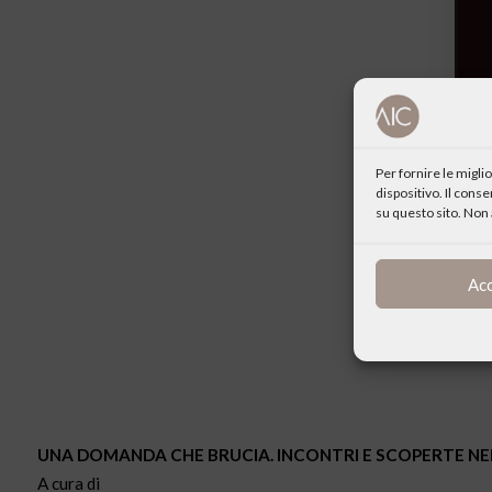
Per fornire le migl
dispositivo. Il cons
su questo sito. Non 
Ac
UNA DOMANDA CHE BRUCIA. INCONTRI E SCOPERTE NE
A cura di