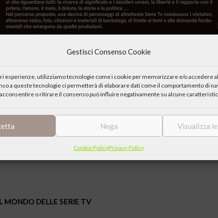
Gestisci Consenso Cookie
iori esperienze, utilizziamo tecnologie come i cookie per memorizzare e/o accedere al
enso a queste tecnologie ci permetterà di elaborare dati come il comportamento di nav
acconsentire o ritirare il consenso può influire negativamente su alcune caratteristic
cetta
Nega
Visualizza l
Cookie Policy
Privacy Policy
L MONDO DELLE SERIE TV