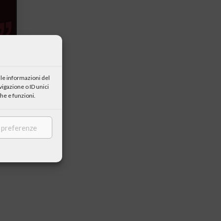
le informazioni del
igazione o ID unici
he e funzioni.
e preferenze