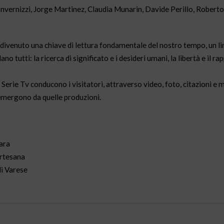
nvernizzi, Jorge Martinez, Claudia Munarin, Davide Perillo, Roberto 
i divenuto una chiave di lettura fondamentale del nostro tempo, un l
 tutti: la ricerca di significato e i desideri umani, la libertà e il ra
erie Tv conducono i visitatori, attraverso video, foto, citazioni e m
emergono da quelle produzioni.
ara
artesana
i Varese