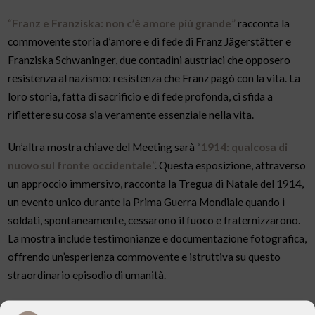
“
Franz e Franziska: non c’è amore più grande
”
racconta la
commovente storia d’amore e di fede di Franz Jägerstätter e
Franziska Schwaninger, due contadini austriaci che opposero
resistenza al nazismo: resistenza che Franz pagò con la vita. La
loro storia, fatta di sacrificio e di fede profonda, ci sfida a
riflettere su cosa sia veramente essenziale nella vita.
Un’altra mostra chiave del Meeting sarà “
1914: qualcosa di
nuovo sul fronte occidentale
”
. Questa esposizione, attraverso
un approccio immersivo, racconta la Tregua di Natale del 1914,
un evento unico durante la Prima Guerra Mondiale quando i
soldati, spontaneamente, cessarono il fuoco e fraternizzarono.
La mostra include testimonianze e documentazione fotografica,
offrendo un’esperienza commovente e istruttiva su questo
straordinario episodio di umanità.
Tra le altre esposizioni più attese troviamo
“
Terra! Un’Oasi