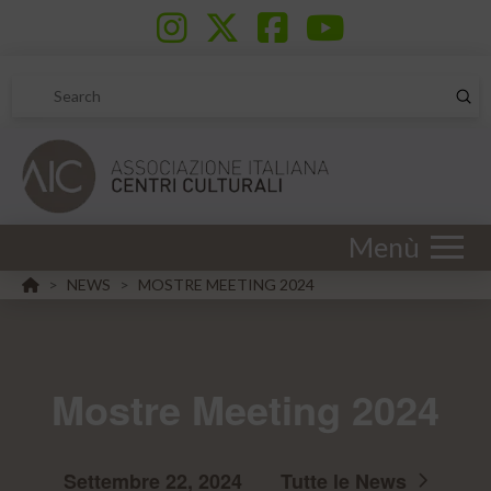
Sub
Search
Menù
HOME
NEWS
MOSTRE MEETING 2024
>
>
Mostre Meeting 2024
Settembre 22, 2024
Tutte le News