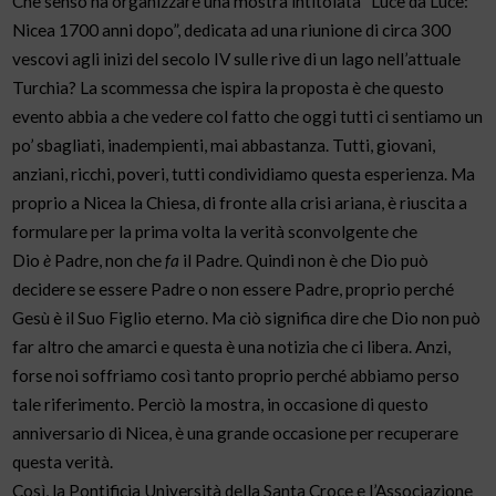
Che senso ha organizzare una mostra intitolata “Luce da Luce:
Nicea 1700 anni dopo”, dedicata ad una riunione di circa 300
vescovi agli inizi del secolo IV sulle rive di un lago nell’attuale
Turchia? La scommessa che ispira la proposta è che questo
evento abbia a che vedere col fatto che oggi tutti ci sentiamo un
po’ sbagliati, inadempienti, mai abbastanza. Tutti, giovani,
anziani, ricchi, poveri, tutti condividiamo questa esperienza. Ma
proprio a Nicea la Chiesa, di fronte alla crisi ariana, è riuscita a
formulare per la prima volta la verità sconvolgente che
Dio
è
Padre, non che
fa
il Padre. Quindi non è che Dio può
decidere se essere Padre o non essere Padre, proprio perché
Gesù è il Suo Figlio eterno. Ma ciò significa dire che Dio non può
far altro che amarci e questa è una notizia che ci libera. Anzi,
forse noi soffriamo così tanto proprio perché abbiamo perso
tale riferimento. Perciò la mostra, in occasione di questo
anniversario di Nicea, è una grande occasione per recuperare
questa verità.
Così, la Pontificia Università della Santa Croce e l’Associazione