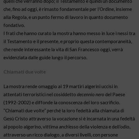
quelli che verranno dopo; il Testamento è quindi un documento
che, fino ad oggi, è rimasto fondamentale per l’Ordine, insieme
alla Regola, e un punto fermo di lavoro in quanto documento
fondativo.
I frati che hanno curato la mostra hanno messo in luce i nessi tra
il Testamento e il presente, e proprio questa contemporaneità,
che rende interessante la vita di San Francesco oggi, verrà
evidenziata dalle guide lungo il percorso.
Chiamati due volte
La mostra rende omaggio ai 19 martiri algerini uccisi in
attentati terroristici nel cosiddetto
decennio nero
del Paese
(1992-2002) e diffonde la conoscenza del loro sacrificio.
“Chiamati due volte” perché la loro fedeltà alla chiamata di
Gesù Cristo attraverso la vocazione si è incarnata in una fedeltà
al popolo algerino, vittima anch’esso della violenza e dell’odio,
attraverso un ricco dialogo, a diversi livelli, con persone