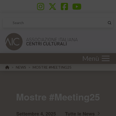
Sub
Search
Menù
HOME
NEWS
MOSTRE #MEETING25
>
>
Mostre #Meeting25
Settembre 4, 2025
Tutte le News