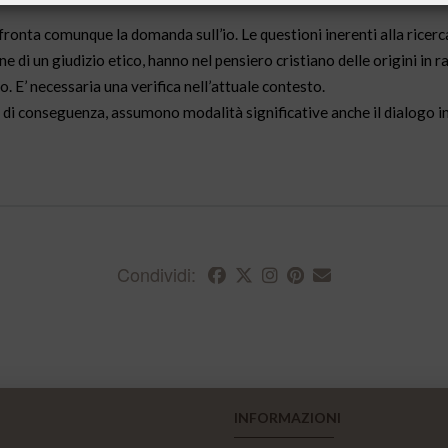
onta comunque la domanda sull’io. Le questioni inerenti alla ricerca
ne di un giudizio etico, hanno nel pensiero cristiano delle origini in r
 E’ necessaria una verifica nell’attuale contesto.
a, di conseguenza, assumono modalità significative anche il dialogo i
Condividi:
INFORMAZIONI