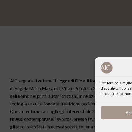
AIC segnala il volume “
Il logos di Dio e il logos dell’uomo.
Per fornire le migl
di Angela Maria Mazzanti, Vita e Pensiero 2014. Dalla quarta di 
dispositivo. Il cons
su questo sito. Non 
dell’uomo nei primi autori cristiani, in relazione alla cultura 
teologia su cui si fonda la tradizione occidentale.
Questo volume raccoglie gli interventi del Convegno “Il Logos 
Ac
riflessi contemporanei” svoltosi presso l’Alma Mater Studioru
gli studi pubblicati in questa stessa collana nel volume Dal log