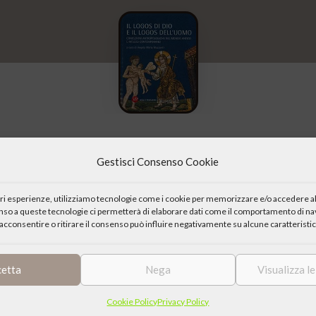
Gestisci Consenso Cookie
 Concezioni antropologiche nel mondo antico e riflessi contempor
iori esperienze, utilizziamo tecnologie come i cookie per memorizzare e/o accedere al
copertina: “L’indagine sull’origine, sulla natura e sulle funzioni del 
enso a queste tecnologie ci permetterà di elaborare dati come il comportamento di nav
acconsentire o ritirare il consenso può influire negativamente su alcune caratteristic
classica e tardo-antica, è fondamentale per comprendere l’antropologia
di Dio e il logos dell’uomo”. Concezioni antropologiche nel mondo a
cetta
Nega
Visualizza l
m – Università di Bologna (14-15 novembre 2012). esso si pone in c
Cookie Policy
Privacy Policy
os dei Greci e dei Romani al Logos di Dio. Ricordando Marta Sordi, a 