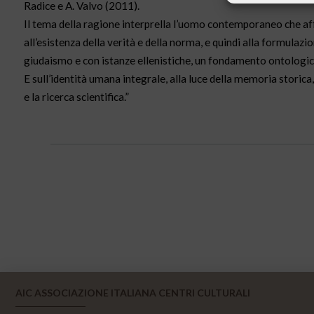
Radice e A. Valvo (2011).
Il tema della ragione interprella l’uomo contemporaneo che affr
all’esistenza della verità e della norma, e quindi alla formulazio
giudaismo e con istanze ellenistiche, un fondamento ontologico.
E sull’identità umana integrale, alla luce della memoria storic
e la ricerca scientifica.”
AIC ASSOCIAZIONE ITALIANA CENTRI CULTURALI