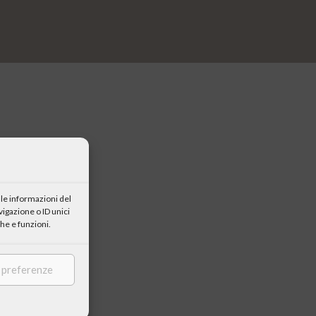
aneo
” a cura
le informazioni del
logos
igazione o ID unici
he e funzioni.
 e la
ntico e
e preferenze
ontinuità con
cura di R.