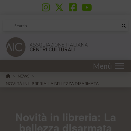
Sub
Search
Menù
HOME
NEWS
>
>
NOVITÀ IN LIBRERIA: LA BELLEZZA DISARMATA
Novità in libreria: La
bellezza disarmata