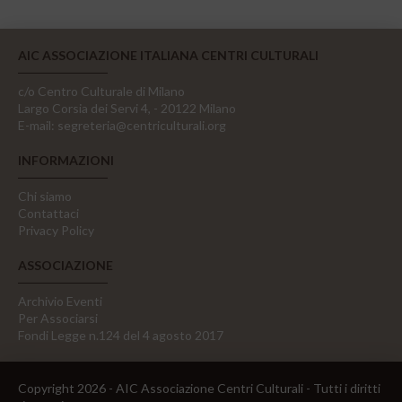
AIC ASSOCIAZIONE ITALIANA CENTRI CULTURALI
c/o Centro Culturale di Milano
Largo Corsia dei Servi 4, - 20122 Milano
E-mail:
segreteria@centriculturali.org
INFORMAZIONI
Chi siamo
Contattaci
Privacy Policy
ASSOCIAZIONE
Archivio Eventi
Per Associarsi
Fondi Legge n.124 del 4 agosto 2017
Copyright 2026 - AIC Associazione Centri Culturali - Tutti i diritti