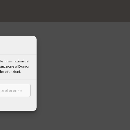
le informazioni del
igazione o ID unici
he e funzioni.
titoli
anni di mostre
e preferenze
a di 3