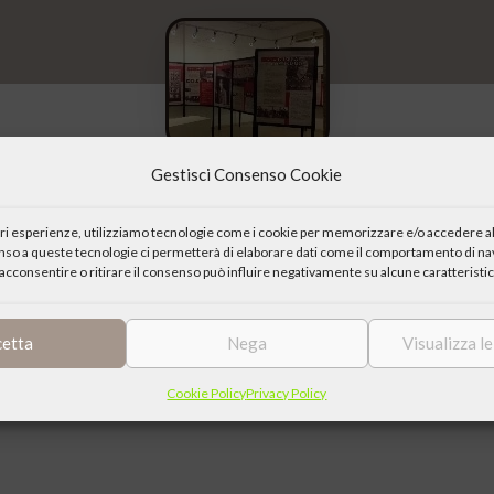
Gestisci Consenso Cookie
iori esperienze, utilizziamo tecnologie come i cookie per memorizzare e/o accedere al
enso a queste tecnologie ci permetterà di elaborare dati come il comportamento di nav
acconsentire o ritirare il consenso può influire negativamente su alcune caratteristic
una diffusione della cultura sempre più a portata di tutti e
e attivamente alla crescita socioculturale dei visitatori. Più di 150 
0 esposizioni organizzate ogni anno in Italia e all’estero. Oltre 10 
cetta
Nega
Visualizza l
 milione e mezzo di chilometri percorsi in 12 anni di attività. Una medi
Cookie Policy
Privacy Policy