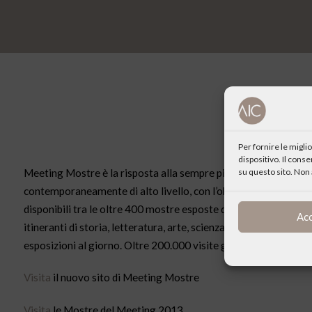
Per fornire le migl
dispositivo. Il cons
su questo sito. Non 
Meeting Mostre è la risposta alla sempre più ampia esigenza di 
contemporaneamente di alto livello, con l’obiettivo di contribuir
disponibili tra le oltre 400 mostre esposte dal 1980 ad oggi. 20
Ac
itineranti di storia, letteratura, arte, scienza. sport… Più di un
esposizioni al giorno. Oltre 200.000 visite guidate all’anno
Visita
il nuovo sito di Meeting Mostre
Visita
le Mostre del Meeting 2013