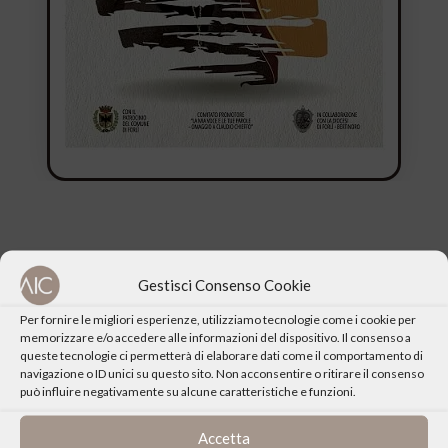
Gestisci Consenso Cookie
AIC segnala l’evento musicale “ll popolo canta”, nato dalla
volontà di tanti cittadini forlivesi e artisti locali di rendere
Per fornire le migliori esperienze, utilizziamo tecnologie come i cookie per
memorizzare e/o accedere alle informazioni del dispositivo. Il consenso a
omaggio al cantautore Claudio Chieffo (1945-2007) nel
queste tecnologie ci permetterà di elaborare dati come il comportamento di
settantesimo anniversario della sua nascita. Il suo talento
navigazione o ID unici su questo sito. Non acconsentire o ritirare il consenso
può influire negativamente su alcune caratteristiche e funzioni.
artistico, espresso in oltre 40 anni di attività, è stato ed è
tutt’ora una ricchezza per la collettività.
Accetta