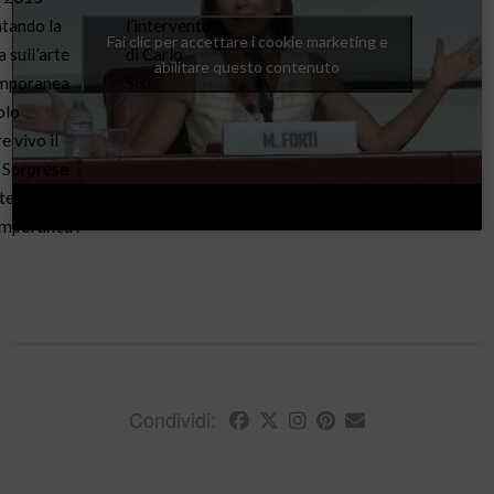
tando la
l’intervento
Fai clic per accettare i cookie marketing e
 sull’arte
Rivedi
di Carlo
abilitare questo contenuto
mporanea
Sisi.
olo
e vivo il
 Sorprese
rte
mporanea”.
Condividi: