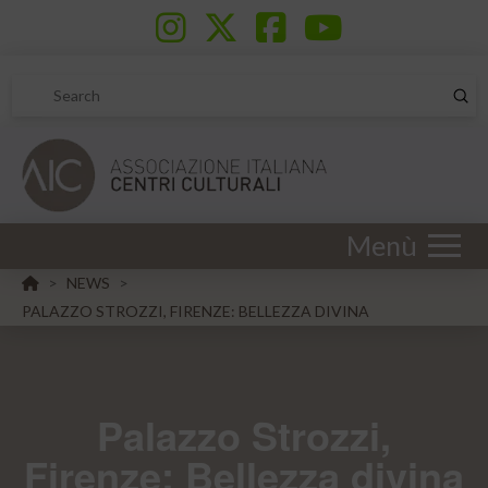
Sub
Search
Menù
HOME
NEWS
>
>
PALAZZO STROZZI, FIRENZE: BELLEZZA DIVINA
Palazzo Strozzi,
Firenze: Bellezza divina