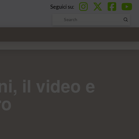
Seguici su:
Submi
Search
, il video e
ro