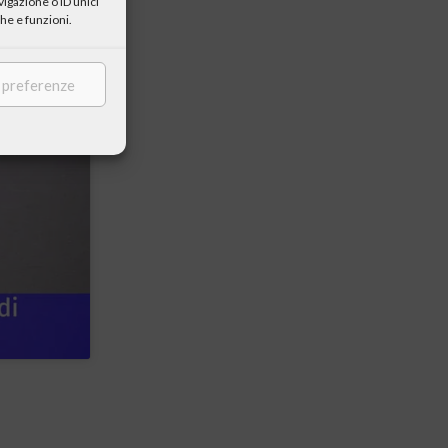
igazione o ID unici
he e funzioni.
e preferenze