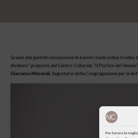
Grazie alla gentile concessione di
Icarotv
rivedi online il video 
dividono” proposto dal Centro Culturale “Il Portico del Vasaio”
Giacomo Morandi
, Segretario della Congregazione per la dott
Per fornire le migl