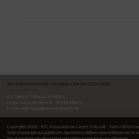
AIC ASSOCIAZIONE ITALIANA CENTRI CULTURALI
c/o Centro Culturale di Milano
Largo Corsia dei Servi 4, - 20122 Milano
E-mail:
segreteria@centriculturali.org
Copyright 2026 - AIC Associazione Centri Culturali - Tutti i diritti ris
Tutto il materiale qui pubblicato, riprodotto e diffuso viene utilizzato per le e
fine di suscitare una discussione, una critica e comunque una riflessione.