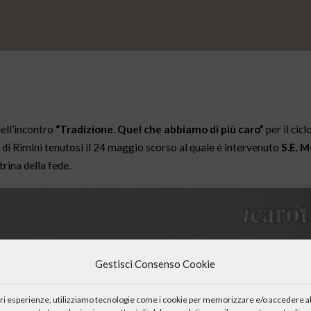
dell’incontro
“Tradizione. Quel che abbiamo di più caro”
per il cic
 di Rimini tenutosi il 24 maggio scorso al quale è intervenuto
S.E. M
rina della fede.
Gestisci Consenso Cookie
iori esperienze, utilizziamo tecnologie come i cookie per memorizzare e/o accedere al