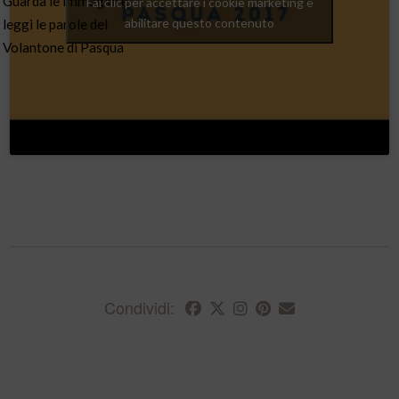
Guarda le immagini e
Fai clic per accettare i cookie marketing e
abilitare questo contenuto
leggi le parole del
Volantone di Pasqua
Condividi: