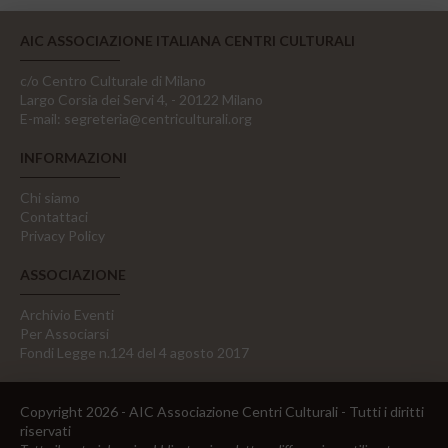
AIC ASSOCIAZIONE ITALIANA CENTRI CULTURALI
c/o Centro Culturale di Milano
Largo Corsia dei Servi 4, - 20122 Milano
E-mail:
segreteria@centriculturali.org
INFORMAZIONI
Chi siamo
Contattaci
Privacy Policy
ASSOCIAZIONE
Archivio Eventi
Per Associarsi
Fondi Legge n.124 del 4 agosto 2017
Copyright 2026 - AIC Associazione Centri Culturali - Tutti i diritti
riservati