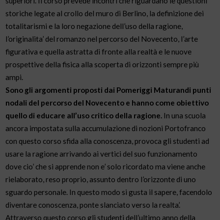
superiori. Il corso prevede incontri che riguardano le questioni
storiche legate al crollo del muro di Berlino, la definizione dei
totalitarismi e la loro negazione dell’uso della ragione,
l’originalita’ del romanzo nel percorso del Novecento, l’arte
figurativa e quella astratta di fronte alla realtà e le nuove
prospettive della fisica alla scoperta di orizzonti sempre più
ampi.
Sono gli argomenti proposti dai Pomeriggi Maturandi punti
nodali del percorso del Novecento e hanno come obiettivo
quello di educare all’uso critico della ragione.
In una scuola
ancora impostata sulla accumulazione di nozioni Portofranco
con questo corso sfida alla conoscenza, provoca gli studenti ad
usare la ragione arrivando ai vertici del suo funzionamento
dove cio’ che si apprende non e’ solo ricordato ma viene anche
rielaborato, reso proprio, assunto dentro l’orizzonte di uno
sguardo personale. In questo modo si gusta il sapere, facendolo
diventare conoscenza, ponte slanciato verso la realta’.
Attraverso questo corso gli studenti dell’ultimo anno della