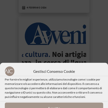
4 FEBBRAIO 2026
Gestisci Consenso Cookie
Per fornire le migliori esperienze, utilizziamo tecnologie come i cookie per
AIC su Avvenire 23 settembre
memorizzare e/o accedere alle informazioni del dispositivo. Il consenso a
queste tecnologie ci permetterà di elaborare dati come il comportamento di
Il quotidiano Avvenire il 23 settembre
navigazione o ID unici su questo sito. Non acconsentire o ritirare il consenso
2025 ha dedicato uno speciale ai Centri
può influire negativamente su alcune caratteristiche e funzioni.
culturali cattolici “Una risorsa sempre più
necessaria…