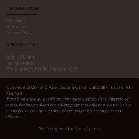
INFORMAZIONI
Chi siamo
Contattaci
Privacy Policy
ASSOCIAZIONE
Archivio Eventi
Per Associarsi
Fondi Legge n.124 del 4 agosto 2017
Copyright 2026 - AIC Associazione Centri Culturali - Tutti i diritti
riservati
Tutto il materiale qui pubblicato, riprodotto e diffuso viene utilizzato per
le esclusive finalità didattiche e di insegnamento della nostra associazione,
al solo fine di suscitare una discussione, una critica e comunque una
riflessione.
Realizzazione sito:
Sweb Agency