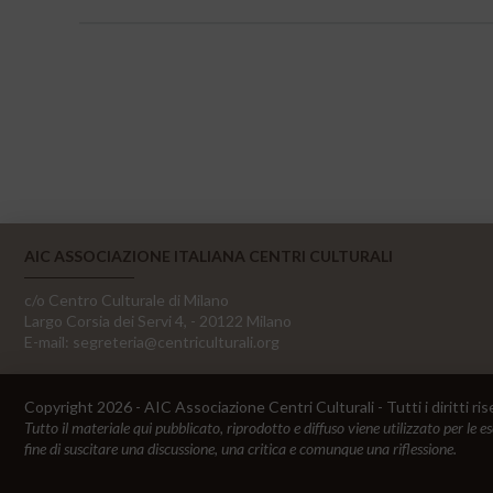
AIC ASSOCIAZIONE ITALIANA CENTRI CULTURALI
c/o Centro Culturale di Milano
Largo Corsia dei Servi 4, - 20122 Milano
E-mail:
segreteria@centriculturali.org
Copyright 2026 - AIC Associazione Centri Culturali - Tutti i diritti ris
Tutto il materiale qui pubblicato, riprodotto e diffuso viene utilizzato per le e
fine di suscitare una discussione, una critica e comunque una riflessione.