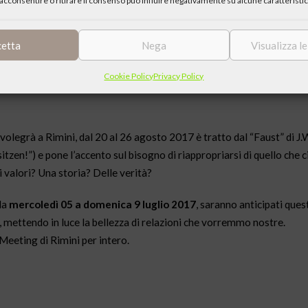
acconsentire o ritirare il consenso può influire negativamente su alcune caratteristic
cetta
Nega
Visualizza l
Cookie Policy
Privacy Policy
 svolegrà a Rimini, dal 20 al 26 agosto 2017 è tratto dal “Faust” di J
tzen!”) e pone l’accento sul bisogno di riappropriarsi di quello che c
 valori? Una storia? Delle verità?
da
mercoledì 05 a domenica 9 luglio 2017
, saranno anticipati quest
, mettendo in luce la bellezza di relazioni che vorremmo nostre.
 Meeting di Rimini per intero.