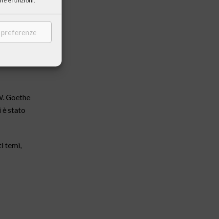
he e funzioni.
e preferenze
.W. Goethe
i è stato
i temi,