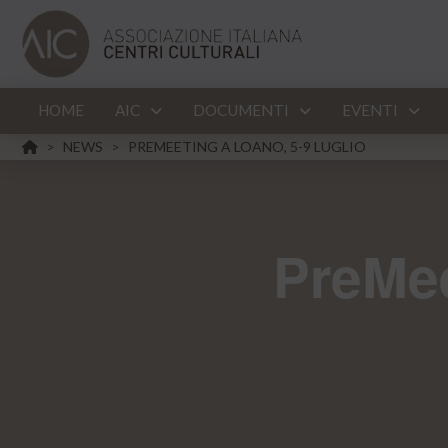
HOME
AIC
DOCUMENTI
EVENTI
HOME
NEWS
PREMEETING A LOANO, 5-9 LUGLIO
>
>
PreMee