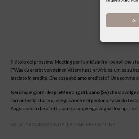
su questo sito. Non 
Ac
Il titolo del prossimo Meeting per l’amicizia fra i popoli che si
(“Was du ererbt von deinen Vätern hast, erwirb es, um es zu besi
lasciato in eredità. Che cosa abbiamo ereditato? Una somma di
Nei cinque giorni del
preMeeting di Loano (Sv)
che si svolge 
raccontando storie di integrazione e di perdono, facendo festa
Augurandoci che a tutti, come a noi, venga voglia di scoprire il
VAI AL PROGRAMMA DELLA MANIFESTAZIONE