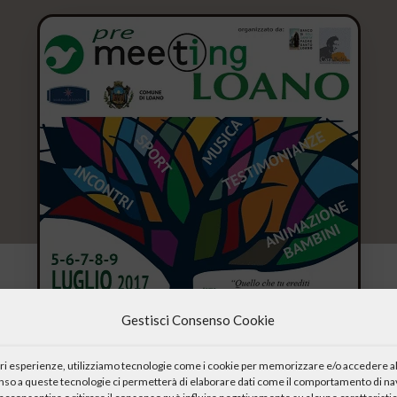
Gestisci Consenso Cookie
iori esperienze, utilizziamo tecnologie come i cookie per memorizzare e/o accedere al
enso a queste tecnologie ci permetterà di elaborare dati come il comportamento di nav