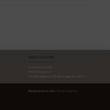
ASSOCIAZIONE
Archivio Eventi
Per Associarsi
Fondi Legge n.124 del 4 agosto 2017
Realizzazione sito:
Sweb Agency