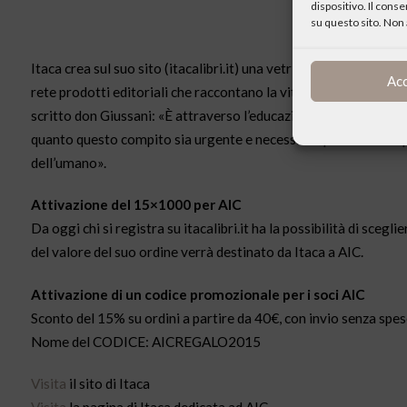
dispositivo. Il cons
su questo sito. Non 
Itaca crea sul suo sito (itacalibri.it) una vetrina dedicata a 
Ac
rete prodotti editoriali che raccontano la vita di persone e di o
scritto don Giussani: «È attraverso l’educazione che si costru
quanto questo compito sia urgente e necessario per chi ha respo
dell’umano».
Attivazione del 15×1000 per AIC
Da oggi chi si registra su itacalibri.it ha la possibilità di sc
del valore del suo ordine verrà destinato da Itaca a AIC.
Attivazione di un codice promozionale per i soci AIC
Sconto del 15% su ordini a partire da 40€, con invio senza spes
Nome del CODICE: AICREGALO2015
Visita
il sito di Itaca
Visita
la pagina di Itaca dedicata ad AIC