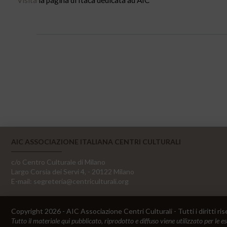
AIC ASSOCIAZIONE ITALIANA CENTRI CULTURALI
c/o Centro Culturale di Milano
Largo Corsia dei Servi 4, - 20122 Milano
E-mail:
segreteria@centriculturali.org
Copyright 2026 - AIC Associazione Centri Culturali - Tutti i diritti ris
Tutto il materiale qui pubblicato, riprodotto e diffuso viene utilizzato per le e