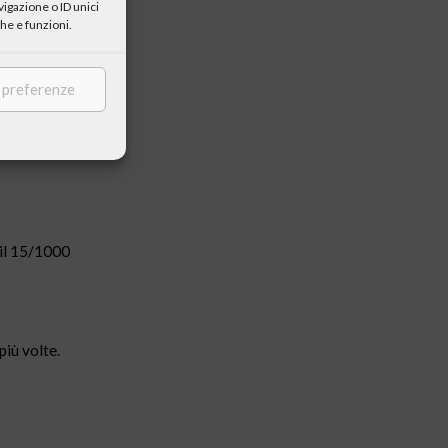
igazione o ID unici
he e funzioni.
 e mettere in
e preferenze
, come ha
omprendiamo
ricostruzione
 il 15/1000
più volte.