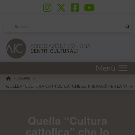
Sub
Search
Menù
HOME
NEWS
>
>
QUELLA "CULTURA CATTOLICA" CHE LO PREPARÒ PER LA VITA
Quella “Cultura
cattolica” che lo