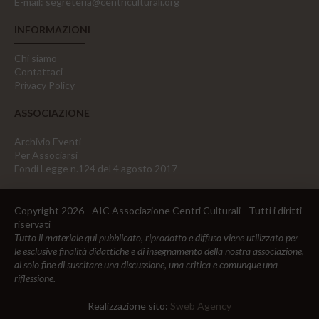
E-mail:
segreteria@centriculturali.org
INFORMAZIONI
Chi siamo
Contattaci
Privacy Policy
ASSOCIAZIONE
Archivio Eventi
Per Associarsi
Fondi Legge n.124 del 4 agosto 2017
Copyright 2026 - AIC Associazione Centri Culturali - Tutti i diritti
riservati
Tutto il materiale qui pubblicato, riprodotto e diffuso viene utilizzato per
le esclusive finalità didattiche e di insegnamento della nostra associazione,
al solo fine di suscitare una discussione, una critica e comunque una
riflessione.
Realizzazione sito:
Sweb Agency