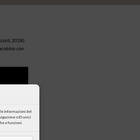
izzoli, 2018)
iacobino con
le informazioni del
igazione o ID unici
he e funzioni.