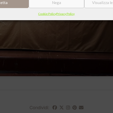
cetta
Nega
Visualizza l
r accettare i cookie marketing e
litare questo contenuto
Cookie Policy
Privacy Policy
Condividi: