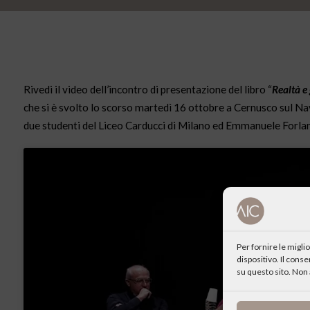
Rivedi il video dell’incontro di presentazione del libro “
Realtà e 
che si è svolto lo scorso martedì 16 ottobre a Cernusco sul Na
due studenti del Liceo Carducci di Milano ed Emmanuele Forlan
Per fornire le migl
dispositivo. Il cons
su questo sito. Non 