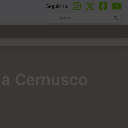
Seguici su:
Submi
Search
a a Cernusco