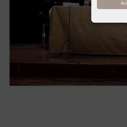
Ac
Fai clic pe
abi