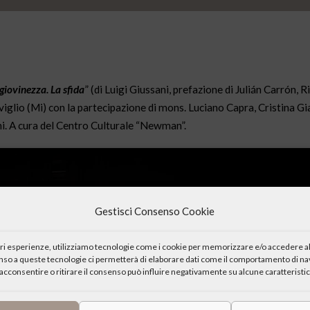
giovinezza. La sfida
” (di Luigi Giussani, prefazione di Julián Carrón, R
viglio (Mi) con la partecipazione di mons. Luciano Capra, Cristina G
i. A cura del Centro Culturale “Newman”.
Gestisci Consenso Cookie
iori esperienze, utilizziamo tecnologie come i cookie per memorizzare e/o accedere al
enso a queste tecnologie ci permetterà di elaborare dati come il comportamento di nav
acconsentire o ritirare il consenso può influire negativamente su alcune caratteristic