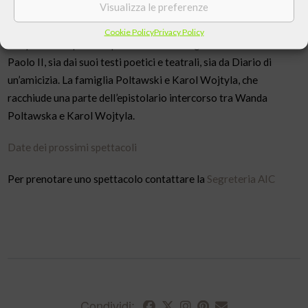
Visualizza le preferenze
L’epilogo è il tempo del bilancio, con Lolek ormai diventato
realmente “grande”.
Cookie Policy
Privacy Policy
Lo spettacolo prende spunto sia dalle biografie di Giovanni
Paolo II, sia dai suoi testi poetici e teatrali, sia da Diario di
un’amicizia. La famiglia Poltawski e Karol Wojtyla, che
racchiude una parte dell’epistolario intercorso tra Wanda
Poltawska e Karol Wojtyla.
Date dei prossimi spettacoli
Per prenotare uno spettacolo contattare la
Segreteria AIC
Condividi: