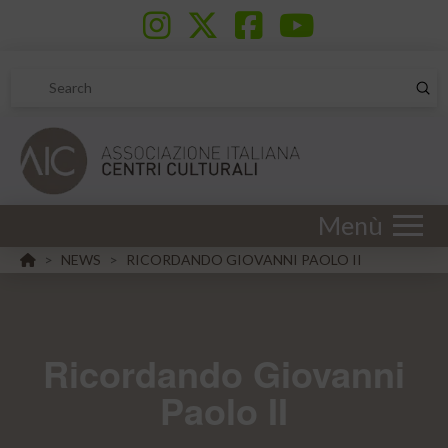
Sub
Search
Menù
HOME
NEWS
RICORDANDO GIOVANNI PAOLO II
>
>
Ricordando Giovanni
Paolo II