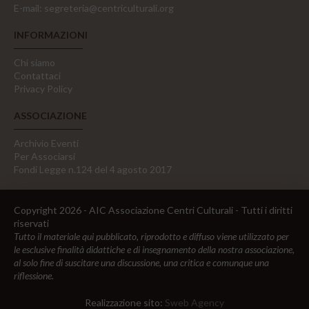
E-mail:
segreteria@centriculturali.org
INFORMAZIONI
Chi siamo
Contattaci
Privacy Policy
ASSOCIAZIONE
Archivio Eventi
Per Associarsi
Fondi Legge n.124 del 4 agosto 2017
Copyright 2026 - AIC Associazione Centri Culturali - Tutti i diritti
riservati
Tutto il materiale qui pubblicato, riprodotto e diffuso viene utilizzato per
le esclusive finalità didattiche e di insegnamento della nostra associazione,
al solo fine di suscitare una discussione, una critica e comunque una
riflessione.
Realizzazione sito:
Sweb Agency