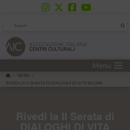
Sub
Search
Menù
HOME
NEWS
>
>
RIVEDI LA II SERATA DI DIALOGHI DI VITA BUONA
Rivedi la II Serata di
DIALOGHI DI VITA