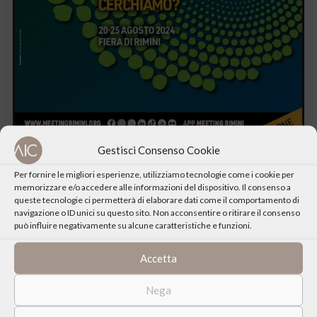
Gestisci Consenso Cookie
Per fornire le migliori esperienze, utilizziamo tecnologie come i cookie per
memorizzare e/o accedere alle informazioni del dispositivo. Il consenso a
queste tecnologie ci permetterà di elaborare dati come il comportamento di
navigazione o ID unici su questo sito. Non acconsentire o ritirare il consenso
può influire negativamente su alcune caratteristiche e funzioni.
Rivedi tutti gli incontri
della 45° Edizione del Meeting di
Rimini sul Canale YouTube
Accetta
Scopri
i personaggi intervistati, le mostre, gli spettacoli, segui
Nega
gli approfondimenti, le interviste ai grandi scrittori, i tanti