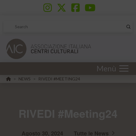
Sub
Search
Menù
HOME
NEWS
RIVEDI #MEETING24
>
>
RIVEDI #Meeting24
Agosto 30, 2024
Tutte le News