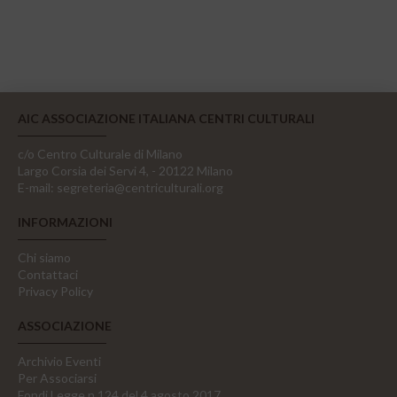
AIC ASSOCIAZIONE ITALIANA CENTRI CULTURALI
c/o Centro Culturale di Milano
Largo Corsia dei Servi 4, - 20122 Milano
E-mail:
segreteria@centriculturali.org
INFORMAZIONI
Chi siamo
Contattaci
Privacy Policy
ASSOCIAZIONE
Archivio Eventi
Per Associarsi
Fondi Legge n.124 del 4 agosto 2017