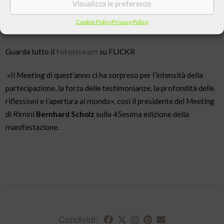
Visualizza le preferenze
protagonisti e i vari racconti giorno per giorno
Cookie Policy
Privacy Policy
Leggi tutte le news
Guarda tutto il
fotostream
su FLICKR
«Il Meeting di quest’anno ci ha sorpreso per l’intensità della
partecipazione, la forza delle testimonianze, la profondità delle
riflessioni e l’apertura al mondo», così il presidente del Meeting
di Rimini
Bernhard Scholz
sulla 45esima edizione della
manifestazione.
Condividi: