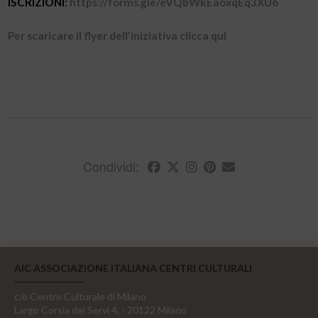
ISCRIZIONI
:
https://forms.gle/eVQbWkEaoxqEq3XU6
Per scaricare il flyer dell’iniziativa clicca qui
Condividi:
AIC ASSOCIAZIONE ITALIANA CENTRI CULTURALI
c/o Centro Culturale di Milano
Largo Corsia dei Servi 4, - 20122 Milano