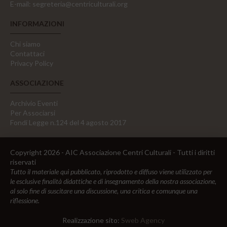
E-mail:
segreteria@centriculturali.org
INFORMAZIONI
Chi siamo
Contattaci
Privacy Policy
ASSOCIAZIONE
Archivio Eventi
Per Associarsi
Fondi Legge n.124 del 4 agosto 2017
Copyright 2026 - AIC Associazione Centri Culturali - Tutti i diritti
riservati
Tutto il materiale qui pubblicato, riprodotto e diffuso viene utilizzato per
le esclusive finalità didattiche e di insegnamento della nostra associazione,
al solo fine di suscitare una discussione, una critica e comunque una
riflessione.
Realizzazione sito:
Sweb Agency