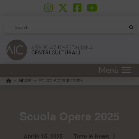
Sub
Search
Menù
HOME
NEWS
SCUOLA OPERE 2025
>
>
Scuola Opere 2025
Aprile 15, 2025
Tutte le News